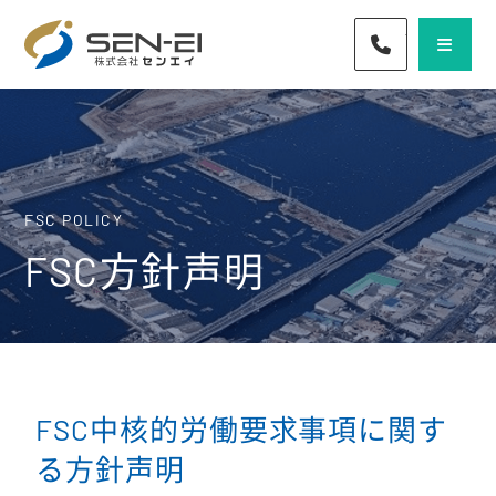
072-436-57
FSC POLICY
FSC方針声明
FSC中核的労働要求事項に関す
る方針声明