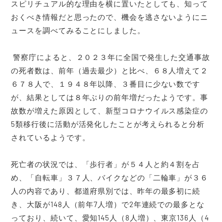
スピリチュアル的な理由を横に置いたとしても、知って
おくべき情報だと思ったので、機会を逃さないようにニ
ュースを調べてみることにしました。
警察庁によると、２０２３年に全国で発生した交通事故
の死者数は、前年（過去最少）と比べ、６８人増えて２
６７８人で、１９４８年以降、３番目に少ない数です
が、結果としては８年ぶりの前年増だったようです。事
故数が増えた原因として、新型コロナウイルス感染症の
5類移行後に活動が活発化したことが考えられると分析
されているようです。
死亡者の状況では、「歩行者」が５４人と約４割を占
め、「自転車」３７人、バイクなどの「二輪車」が３６
人の内容であり、都道府県別では、昨年の最多初に続
き、大阪が148人（前年7人増）で2年連続での最多とな
っており、続いて、愛知145人（8人増）、東京136人（4