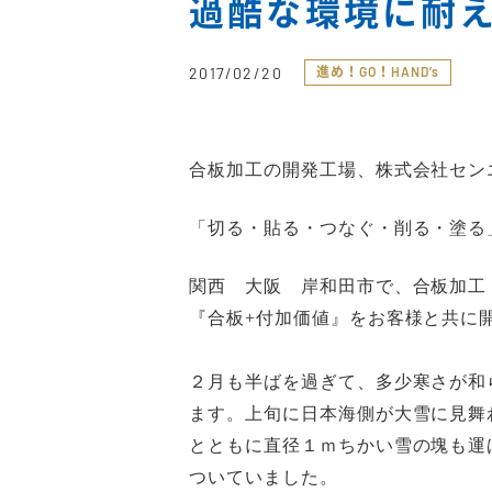
過酷な環境に耐
2017/02/20
進め！GO！HAND’s
合板加工の開発工場、株式会社セン
「切る・貼る・つなぐ・削る・塗る
関西 大阪 岸和田市で、合板加工
『合板
+
付加価値』をお客様と共に
２月も半ばを過ぎて、多少寒さが和
ます。上旬に日本海側が大雪に見舞
とともに直径１ｍちかい雪の塊も運
ついていました。