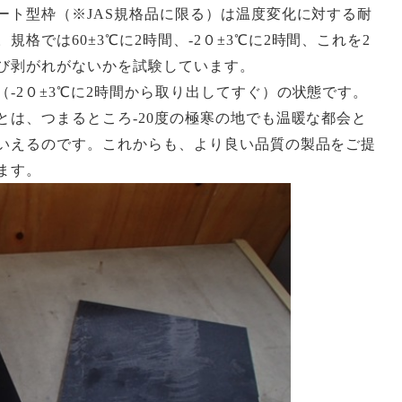
ート型枠（※
JAS
規格品に限る）は温度変化に対する耐
。規格では
60
±
3
℃に
2
時間、
-2
０±
3
℃に
2
時間、これを
2
び剥がれがないかを試験しています。
（
-2
０±
3
℃に
2
時間から取り出してすぐ）の状態です。
とは、つまるところ
-20
度の極寒の地でも温暖な都会と
いえるのです。これからも、より良い品質の製品をご提
ます。