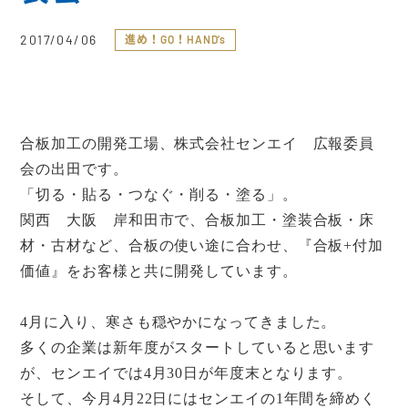
2017/04/06
進め！GO！HAND’s
合板加工の開発工場、株式会社センエイ 広報委員
会の出田です。
「切る・貼る・つなぐ・削る・塗る」。
関西 大阪 岸和田市で、合板加工・塗装合板・床
材・古材など、合板の使い途に合わせ、『合板
+
付加
価値』をお客様と共に開発しています。
4
月に入り、寒さも穏やかになってきました。
多くの企業は新年度がスタートしていると思います
が、センエイでは
4
月
30
日が年度末となります。
そして、今月
4
月
22
日にはセンエイの
1
年間を締めく