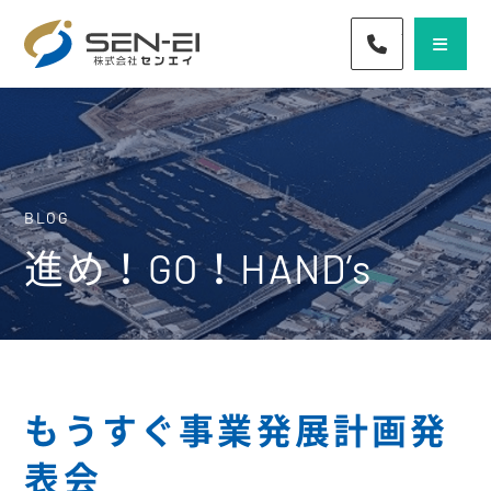
072-436-57
BLOG
進め！GO！HAND’s
もうすぐ事業発展計画発
表会