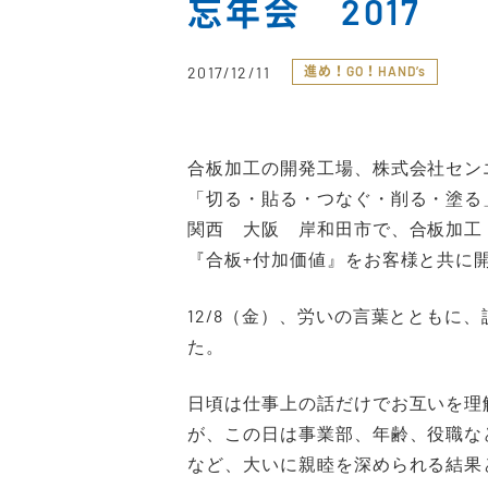
忘年会 2017
2017/12/11
進め！GO！HAND’s
合板加工の開発工場、株式会社セン
「切る・貼る・つなぐ・削る・塗る
関西 大阪 岸和田市で、合板加工
『合板+付加価値』をお客様と共に
12/8（金）、労いの言葉とともに
た。
日頃は仕事上の話だけでお互いを理
が、この日は事業部、年齢、役職な
など、大いに親睦を深められる結果