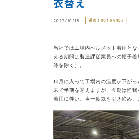
衣替え
2022/10/18
進め！GO！HAND’s
当社では工場内ヘルメット着用とな
える期間は製造課従業員への帽子着
時を除く）。
10月に入って工場内の温度が下が
末で半期を迎えますが、今期は怪我
着用に伴い、今一度気を引き締め、