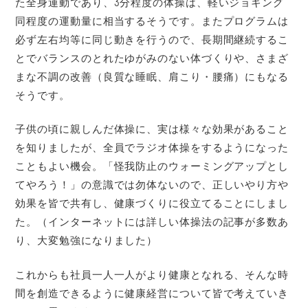
た全身運動であり、3分程度の体操は、軽いジョギング
同程度の運動量に相当するそうです。またプログラムは
必ず左右均等に同じ動きを行うので、長期間継続するこ
とでバランスのとれたゆがみのない体づくりや、さまざ
まな不調の改善（良質な睡眠、肩こり・腰痛）にもなる
そうです。
子供の頃に親しんだ体操に、実は様々な効果があること
を知りましたが、全員でラジオ体操をするようになった
こともよい機会。「怪我防止のウォーミングアップとし
てやろう！」の意識では勿体ないので、正しいやり方や
効果を皆で共有し、健康づくりに役立てることにしまし
た。（インターネットには詳しい体操法の記事が多数あ
り、大変勉強になりました）
これからも社員一人一人がより健康となれる、そんな時
間を創造できるように健康経営について皆で考えていき