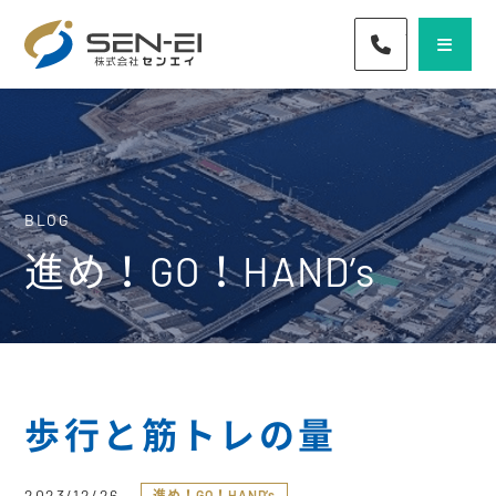
072-436-57
BLOG
進め！GO！HAND’s
歩行と筋トレの量
2023/12/26
進め！GO！HAND’s